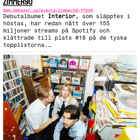
Zimmer90
www.debaser.se/events/zimmer90-ffbe8
Debutalbumet
Interior
, som släpptes i
höstas, har redan nått över 155
miljoner streams på Spotify och
klättrade till plats #18 på de tyska
topplistorna.
…