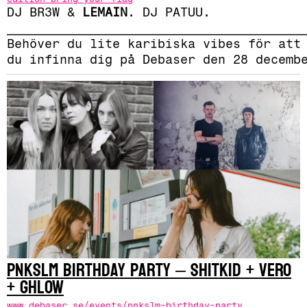
DJ BR3W &
LEMAIN
. DJ PATUU.
_______________________________________
Behöver du lite karibiska vibes för att
du infinna dig på Debaser den 28 decemb
PNKSLM Birthday Party – SHITKID + VERO
+ GHLOW
www.debaser.se/events/pnkslm-birthday-party