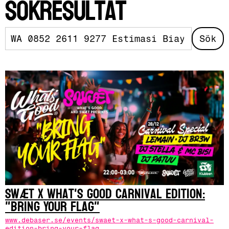
sökresultat
SWÆT x What's Good Carnival Edition:
"Bring Your Flag"
www.debaser.se/events/swaet-x-what-s-good-carnival-
edition-bring-your-flag