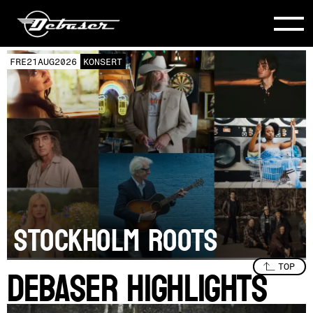
TIS
25
AUG
2026
KONSERT
FÅ BILJETTER
TOODY COLE AND
HER BAND
SPECIAL GUEST: Jenny
Don’t and the Spurs
DEBASER HIGHLIGHTS
Slide 2 of 8.
TOP