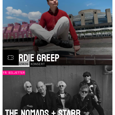
Geordie Greep
TOR
20
AUG
2026
KONSERT
FÅ BILJETTER
The Nomads + Starr