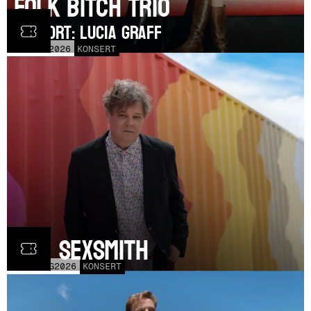
Folk Bitch Trio
SUPPORT: Lucia Graff
TOR
3
SEP
2026
KONSERT
Ron Sexsmith
MÅN
31
AUG
2026
KONSERT