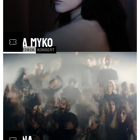
Olga Myko
LÖR
31
OCT
2026
KONSERT