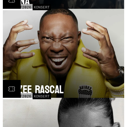
Fauna
FRE
30
OCT
2026
KONSERT
Dizzee Rascal
LÖR
17
OCT
2026
KONSERT