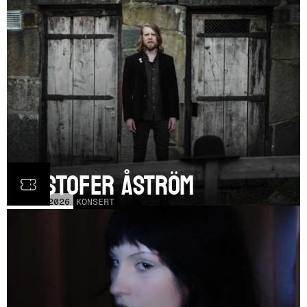
Kristofer Åström
TOR
5
NOV
2026
KONSERT