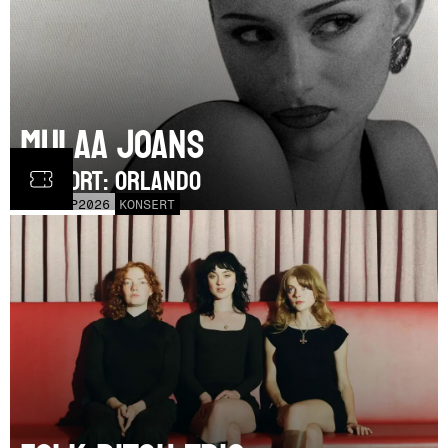
Mulaa Joans
SUPPORT: Orlando
MÅN
21
SEP
2026
KONSERT