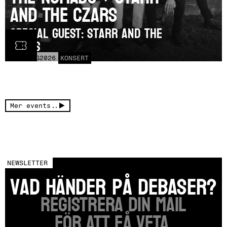
and the Czars
SPECIAL GUEST: Starr and the
Czars
LÖR
15
AUG
2026
KONSERT
Mer events..
NEWSLETTER
vad händer på DEBASER?
Registrera din mail
FÖR ATT FÅ VETA.