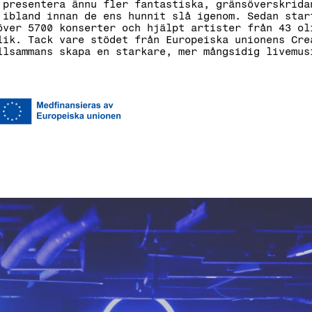
 presentera ännu fler fantastiska, gränsöverskrida
 ibland innan de ens hunnit slå igenom. Sedan star
över 5700 konserter och hjälpt artister från 43 ol
lik. Tack vare stödet från Europeiska unionens Cre
llsammans skapa en starkare, mer mångsidig livemus