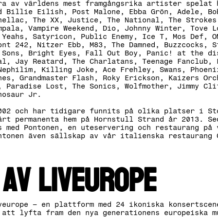
ra av världens mest framgångsrika artister spelat 
d Billie Eilish, Post Malone, Ebba Grön, Adele, Bo
hellac, The XX, Justice, The National, The Strokes
mpala, Vampire Weekend, Dio, Johnny Winter, Tove L
 Yeahs, Satyricon, Public Enemy, Ice T, Mos Def, O
ont 242, Nitzer Ebb, M83, The Damned, Buzzcocks, S
 Sons, Bright Eyes, Fall Out Boy, Panic! at the di
al, Jay Reatard, The Charlatans, Teenage Fanclub, 
Nephilim, Killing Joke, Ace Frehley, Swans, Phoeni
nes, Grandmaster Flash, Roky Erickson, Kaizers Orc
, Paradise Lost, The Sonics, Wolfmother, Jimmy Cli
inosaur Jr.
002 och har tidigare funnits på olika platser i St
årt permanenta hem på Hornstull Strand år 2013. Se
s med Pontonen, en uteservering och restaurang på 
ntonen även sällskap av vår italienska restaurang 
 av liveurope
veurope – en plattform med 24 ikoniska konsertscen
 att lyfta fram den nya generationens europeiska m