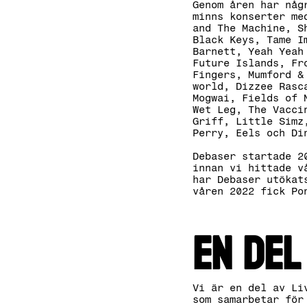
Genom åren har någ
minns konserter me
and The Machine, S
Black Keys, Tame I
Barnett, Yeah Yeah
Future Islands, Fr
Fingers, Mumford &
world, Dizzee Rasc
Mogwai, Fields of 
Wet Leg, The Vacci
Griff, Little Simz
Perry, Eels och D
Debaser startade 2
innan vi hittade v
har Debaser utökat
våren 2022 fick Po
En del
Vi är en del av Li
som samarbetar för