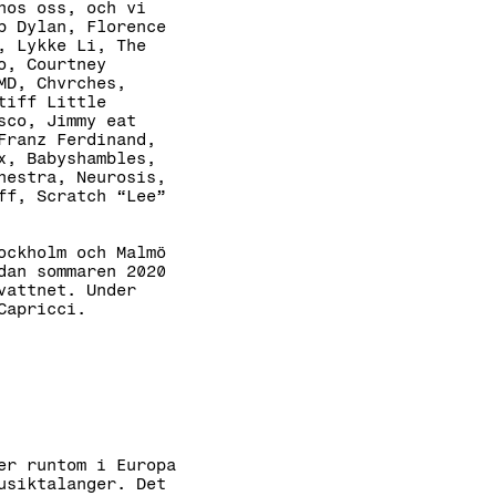
hos oss, och vi
b Dylan, Florence
, Lykke Li, The
o, Courtney
MD, Chvrches,
tiff Little
sco, Jimmy eat
Franz Ferdinand,
x, Babyshambles,
hestra, Neurosis,
ff, Scratch “Lee”
ockholm och Malmö
dan sommaren 2020
vattnet. Under
Capricci.
er runtom i Europa
usiktalanger. Det