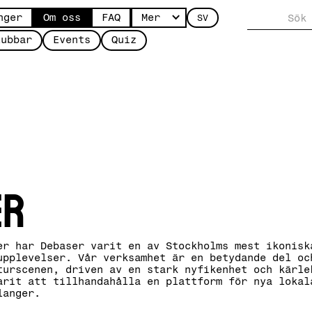
nger
Om oss
FAQ
Mer
SV
lubbar
Events
Quiz
er
er har Debaser varit en av Stockholms mest ikonisk
upplevelser. Vår verksamhet är en betydande del oc
turscenen, driven av en stark nyfikenhet och kärle
arit att tillhandahålla en plattform för nya lokal
alanger.