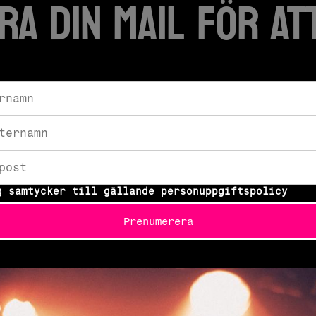
ra din mail FÖR ATT
g samtycker till gällande personuppgiftspolicy
Prenumerera