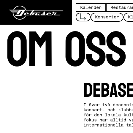
Kalender
Restaura
OM OSS
Konserter
K
Debas
I över två decenni
konsert- och klubb
för den lokala kul
fokus har alltid v
internationella t