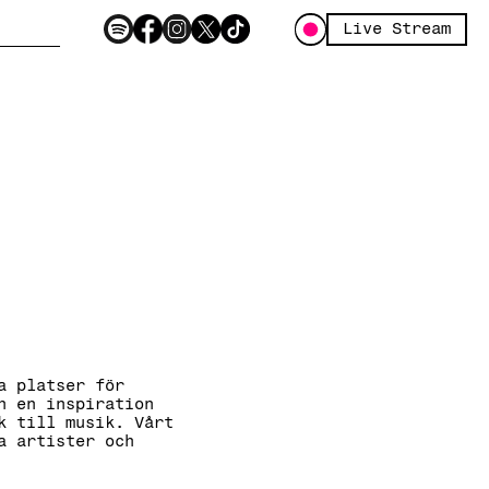
Live Stream
a platser för
h en inspiration
k till musik. Vårt
a artister och