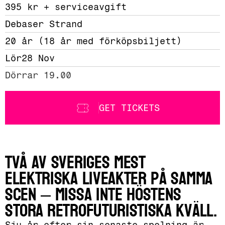
395 kr + serviceavgift 
Debaser Strand
20 år (18 år med förköpsbiljett)
Lör
28 Nov
Dörrar 19.00
GET TICKETS
Två av Sveriges mest
elektriska liveakter på samma
scen – missa inte höstens
stora retrofuturistiska kväll.
Sju år efter sin senaste spelning är