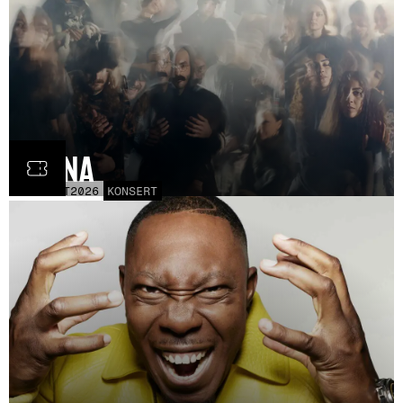
Fauna
FRE
30
OCT
2026
KONSERT