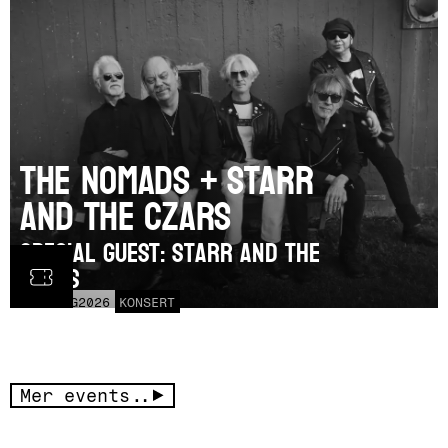
The Nomads + Starr
and the Czars
SPECIAL GUEST: Starr and the
Czars
LÖR
15
AUG
2026
KONSERT
Mer events..