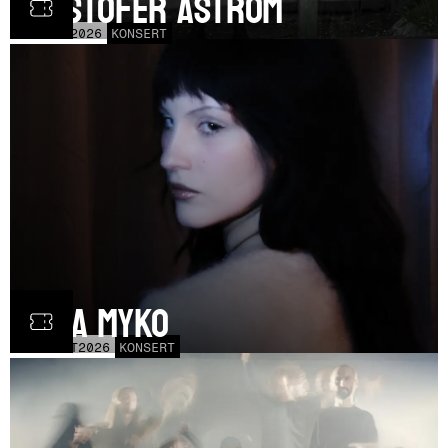
Kristofer Åström
TOR
5
NOV
2026
KONSERT
Olga Myko
LÖR
31
OCT
2026
KONSERT