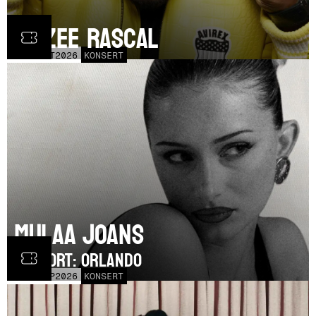
Dizzee Rascal
LÖR
17
OCT
2026
KONSERT
Mulaa Joans
SUPPORT: Orlando
MÅN
21
SEP
2026
KONSERT