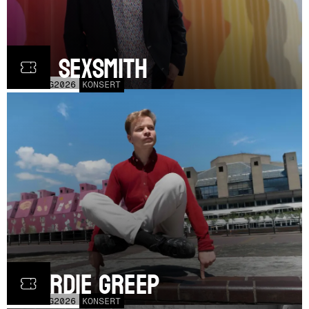
Ron Sexsmith
MÅN
31
AUG
2026
KONSERT
Geordie Greep
TOR
20
AUG
2026
KONSERT