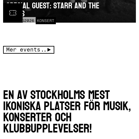
SPECIAL GUEST: Starr and the
Czars
LÖR
15
AUG
2026
KONSERT
Mer events..
En av Stockholms mest
ikoniska platser för musik,
konserter och
klubbupplevelser!