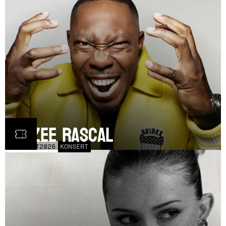
Dizzee Rascal
LÖR
17
OCT
2026
KONSERT