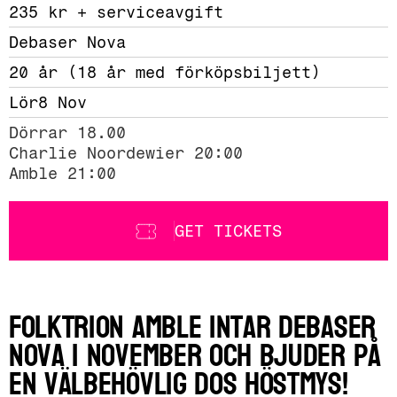
235 kr + serviceavgift 
Debaser Nova
20 år (18 år med förköpsbiljett)
Lör
8 Nov
Dörrar 18.00

Charlie Noordewier 20:00

Amble 21:00
GET TICKETS
Folktrion Amble intar Debaser
Nova i november och bjuder på
en välbehövlig dos höstmys!