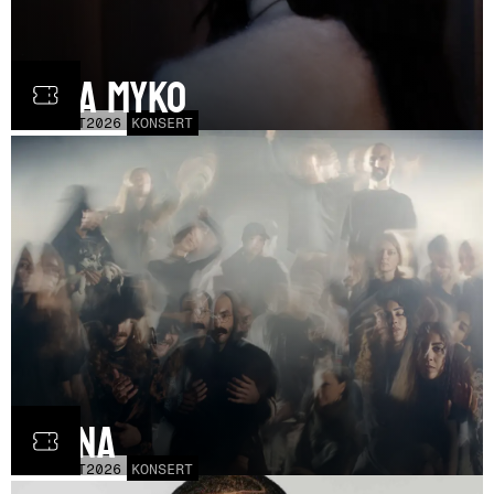
Olga Myko
LÖR
31
OCT
2026
KONSERT
Fauna
FRE
30
OCT
2026
KONSERT