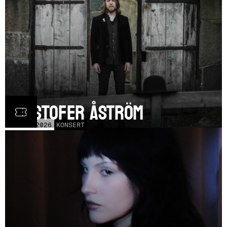
Kristofer Åström
TOR
5
NOV
2026
KONSERT