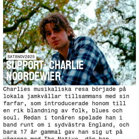
SAT
8
NOV
2025
SUPPORT: Charlie
Noordewier
Charlies musikaliska resa började på
lokala jamkvällar tillsammans med sin
farfar, som introducerade honom till
en rik blandning av folk, blues och
soul. Redan i tonåren spelade han i
band runt om i sydvästra England, och
bara 17 år gammal gav han sig ut på
vägarna med The Native, där han