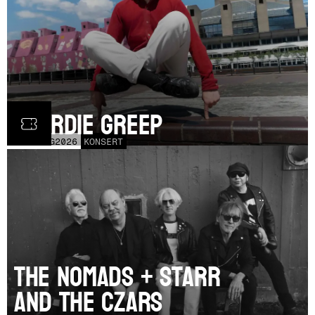
Geordie Greep
TOR
20
AUG
2026
KONSERT
The Nomads + Starr
and the Czars