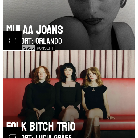
Mulaa Joans
SUPPORT: Orlando
MÅN
21
SEP
2026
KONSERT
Folk Bitch Trio
SUPPORT: Lucia Graff