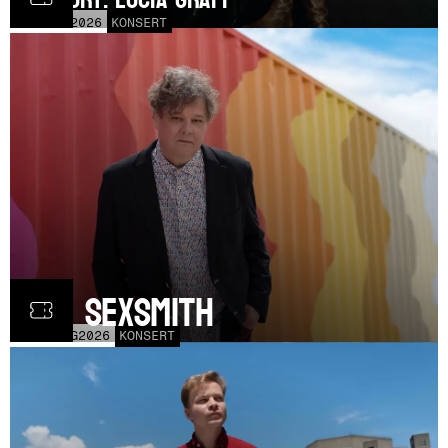
TOR
3
SEP
2026
KONSERT
Ron Sexsmith
MÅN
31
AUG
2026
KONSERT