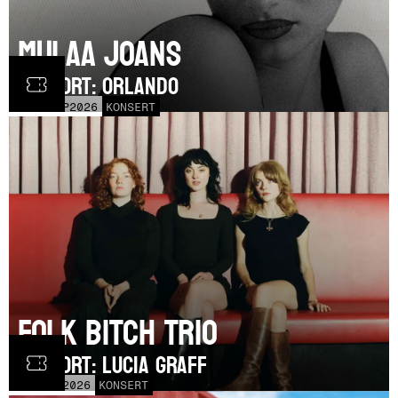
Mulaa Joans
SUPPORT: Orlando
MÅN
21
SEP
2026
KONSERT
Folk Bitch Trio
SUPPORT: Lucia Graff
TOR
3
SEP
2026
KONSERT