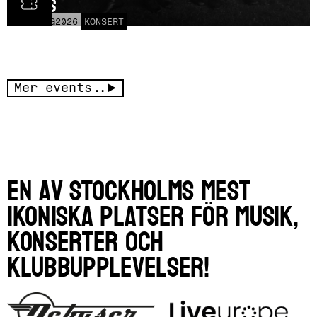
Czars
LÖR
15
AUG
2026
KONSERT
Mer events..
En av Stockholms mest
ikoniska platser för musik,
konserter och
klubbupplevelser!