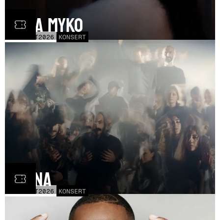
Olga Myko
LÖR
31
OCT
2026
KONSERT
Fauna
FRE
30
OCT
2026
KONSERT