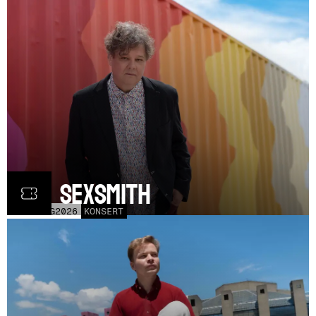
Ron Sexsmith
MÅN
31
AUG
2026
KONSERT