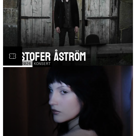
Kristofer Åström
TOR
5
NOV
2026
KONSERT