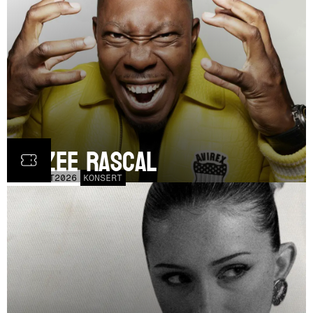
Dizzee Rascal
LÖR
17
OCT
2026
KONSERT