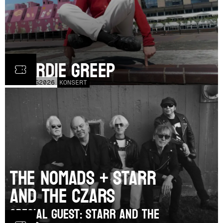
Geordie Greep
TOR
20
AUG
2026
KONSERT
The Nomads + Starr
and the Czars
SPECIAL GUEST: Starr and the