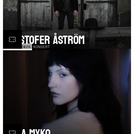
Kristofer Åström
TOR
5
NOV
2026
KONSERT
Olga Myko