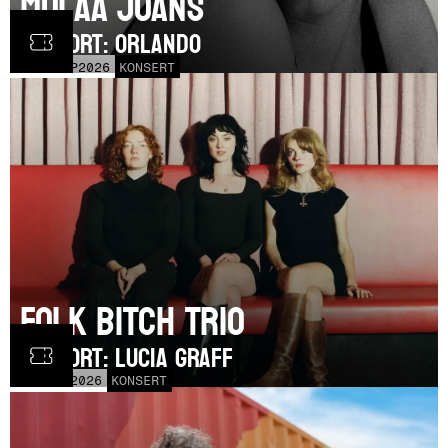
Mulaa Joans
SUPPORT: Orlando
MÅN
21
SEP
2026
KONSERT
Folk Bitch Trio
SUPPORT: Lucia Graff
TOR
3
SEP
2026
KONSERT