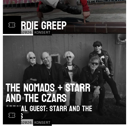
Geordie Greep
TOR
20
AUG
2026
KONSERT
The Nomads + Starr
and the Czars
SPECIAL GUEST: Starr and the
Czars
LÖR
15
AUG
2026
KONSERT