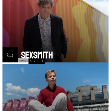
Ron Sexsmith
MÅN
31
AUG
2026
KONSERT