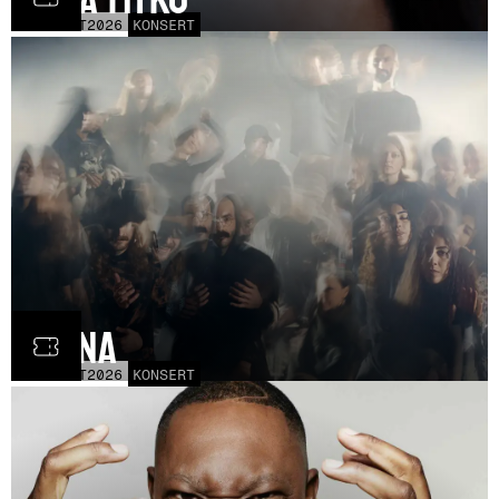
LÖR
31
OCT
2026
KONSERT
Fauna
FRE
30
OCT
2026
KONSERT