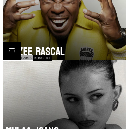
Dizzee Rascal
LÖR
17
OCT
2026
KONSERT