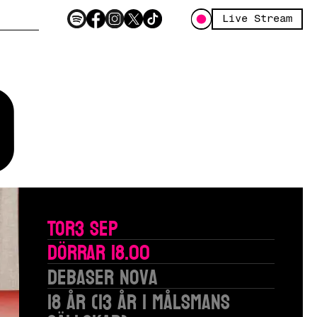
Live Stream
o
Tor
3 Sep
Dörrar 18.00
Debaser Nova
18 år (13 år i målsmans