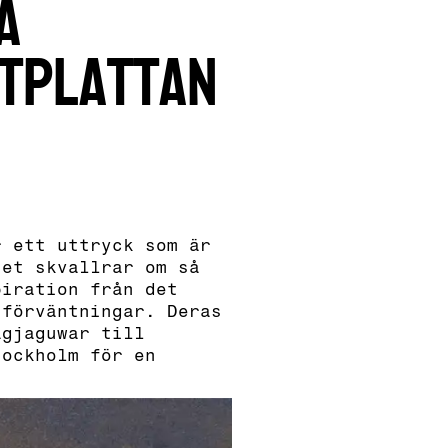
å
tplattan
r ett uttryck som är
net skvallrar om så
piration från det
 förväntningar. Deras
agjaguwar till
tockholm för en