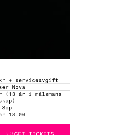
kr + serviceavgift 
ser Nova
r (13 år i målsmans 
skap) 
 Sep
ar 18.00
GET TICKETS