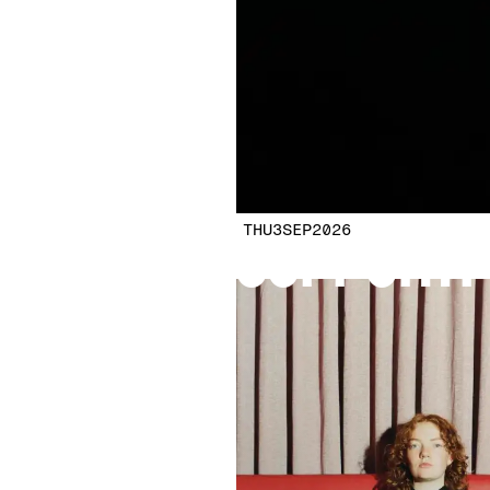
SUPPORT:
THU
3
SEP
2026