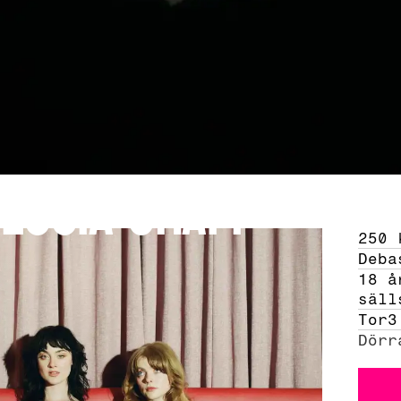
 Lucia Graff
250 
Deba
18 å
säll
Tor
3
Dörr