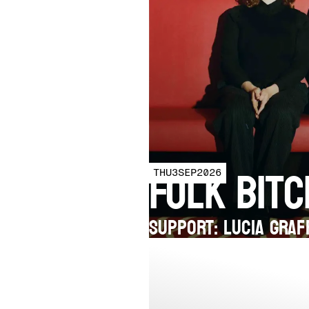
Folk Bitc
THU
3
SEP
2026
SUPPORT: Lucia Graf