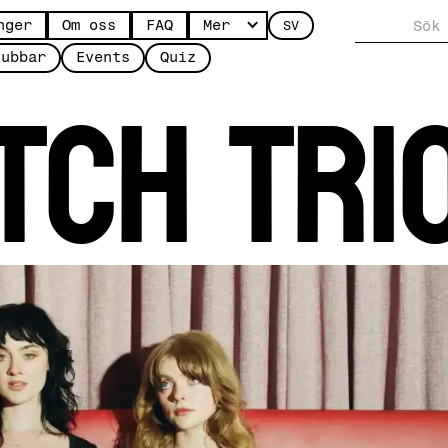
nger
Om oss
FAQ
Mer
SV
tch Tri
lubbar
Events
Quiz