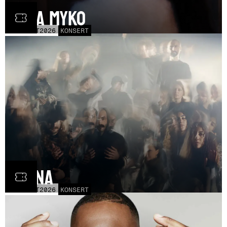
Olga Myko
LÖR
31
OCT
2026
KONSERT
Fauna
FRE
30
OCT
2026
KONSERT