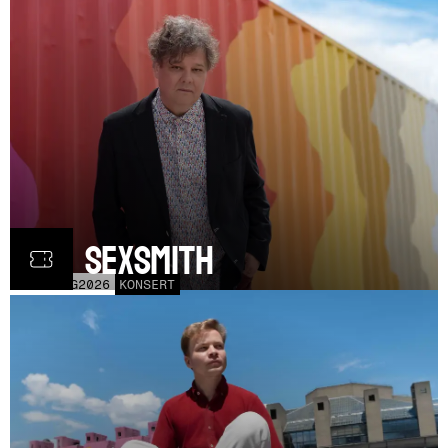
Ron Sexsmith
MÅN
31
AUG
2026
KONSERT