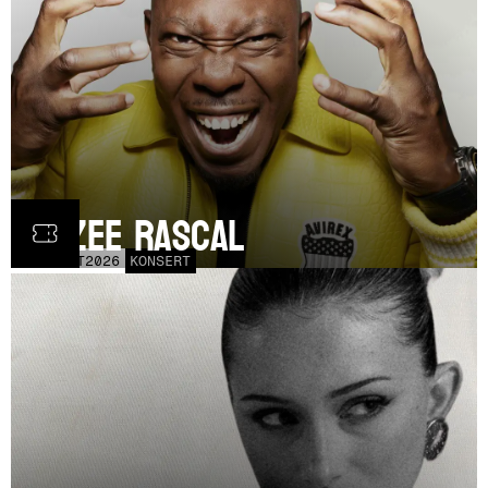
Dizzee Rascal
LÖR
17
OCT
2026
KONSERT