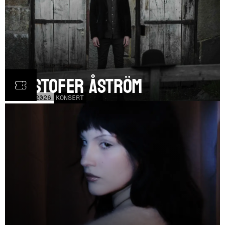
Kristofer Åström
TOR
5
NOV
2026
KONSERT