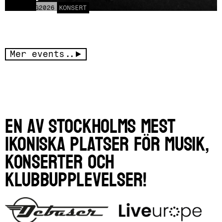
LÖR
15
AUG
2026
KONSERT
Mer events..
En av Stockholms mest
ikoniska platser för musik,
konserter och
klubbupplevelser!