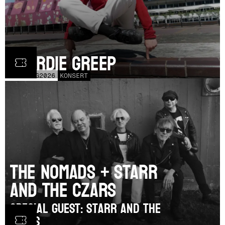
Geordie Greep
TOR
20
AUG
2026
KONSERT
The Nomads + Starr
and the Czars
SPECIAL GUEST: Starr and the
Czars