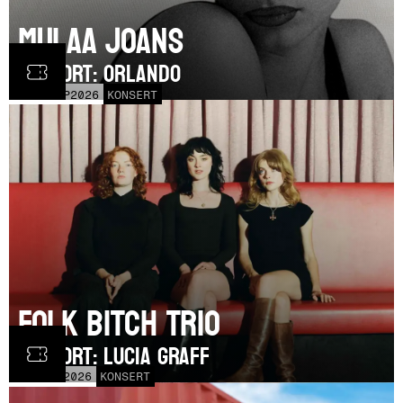
Mulaa Joans
SUPPORT: Orlando
MÅN
21
SEP
2026
KONSERT
Folk Bitch Trio
SUPPORT: Lucia Graff
TOR
3
SEP
2026
KONSERT