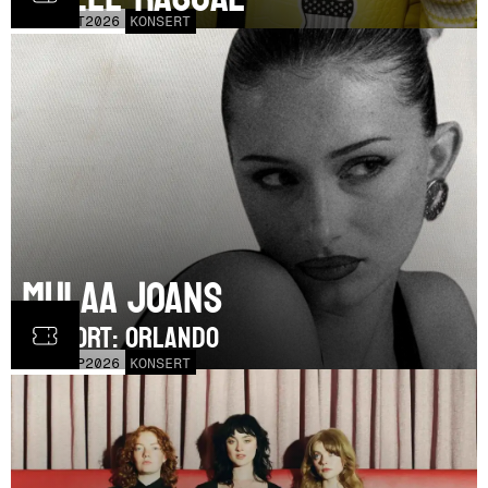
LÖR
17
OCT
2026
KONSERT
Mulaa Joans
SUPPORT: Orlando
MÅN
21
SEP
2026
KONSERT