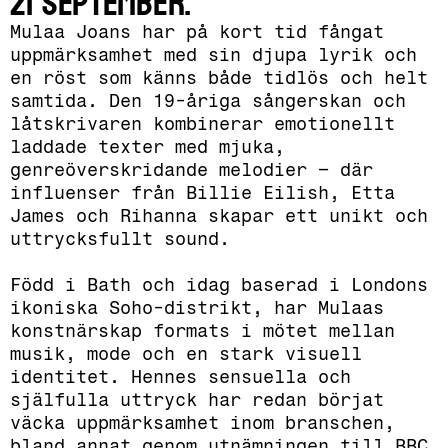
21 september.
Mulaa Joans har på kort tid fångat
uppmärksamhet med sin djupa lyrik och
en röst som känns både tidlös och helt
samtida. Den 19-åriga sångerskan och
låtskrivaren kombinerar emotionellt
laddade texter med mjuka,
genreöverskridande melodier – där
influenser från Billie Eilish, Etta
James och Rihanna skapar ett unikt och
uttrycksfullt sound.
Född i Bath och idag baserad i Londons
ikoniska Soho-distrikt, har Mulaas
konstnärskap formats i mötet mellan
musik, mode och en stark visuell
identitet. Hennes sensuella och
själfulla uttryck har redan börjat
väcka uppmärksamhet inom branschen,
bland annat genom utnämningen till BBC