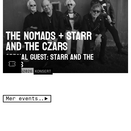
The Nomads + Starr
and the Czars
SPECIAL GUEST: Starr and the
Czars
LÖR
15
AUG
2026
KONSERT
Mer events..