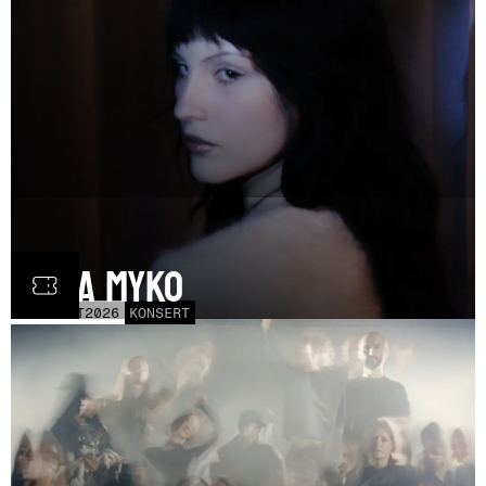
Olga Myko
LÖR
31
OCT
2026
KONSERT