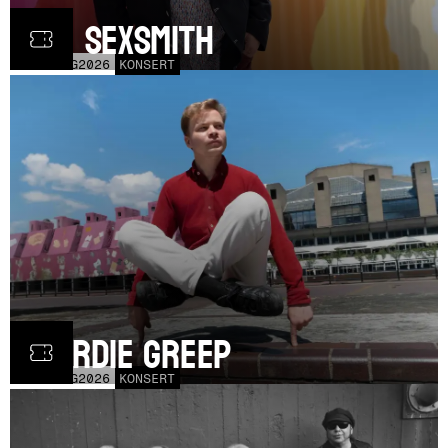
Ron Sexsmith
MÅN
31
AUG
2026
KONSERT
Geordie Greep
TOR
20
AUG
2026
KONSERT