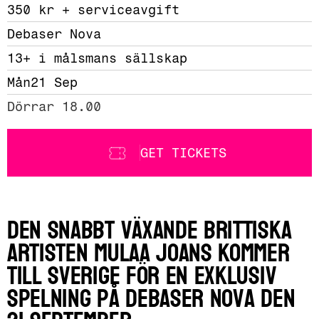
350 kr + serviceavgift 
Debaser Nova
13+ i målsmans sällskap
Mån
21 Sep
Dörrar 18.00
GET TICKETS
Den snabbt växande brittiska
artisten Mulaa Joans kommer
till Sverige för en exklusiv
spelning på Debaser Nova den