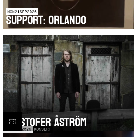
MON
21
SEP
2026
SUPPORT: Orlando
Kristofer Åström
TOR
5
NOV
2026
KONSERT