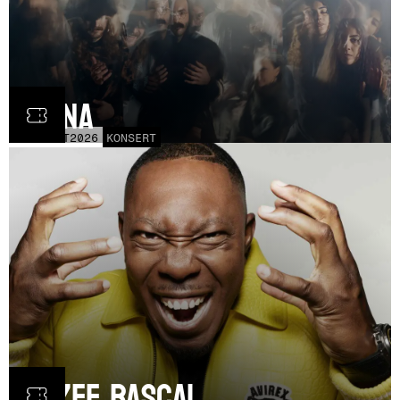
Fauna
FRE
30
OCT
2026
KONSERT
Dizzee Rascal