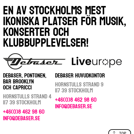
En av Stockholms mest
ikoniska platser för musik,
konserter och
klubbupplevelser!
DEBASER, PONTONEN,
DEBASER HUVUDKONTOR
BAR BROOKLYN
Hornstulls Strand 9
OCH CAPRICCI
117 39 Stockholm
Hornstulls Strand 4
+46(0)8 462 98 60
117 39 Stockholm
info@debaser.se
+46(0)8 462 98 60
info@debaser.se
TOP