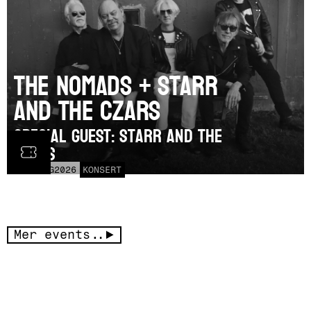
The Nomads + Starr
and the Czars
SPECIAL GUEST: Starr and the
Czars
LÖR
15
AUG
2026
KONSERT
Mer events..