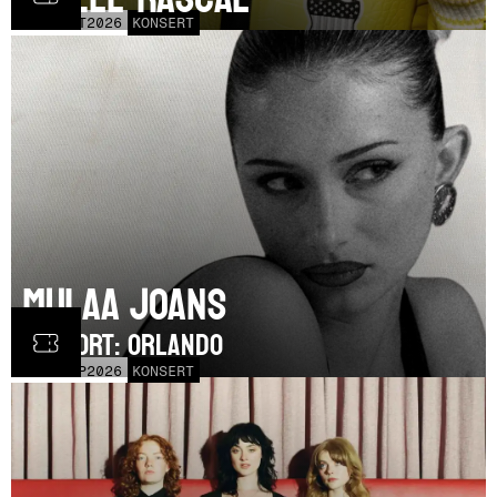
LÖR
17
OCT
2026
KONSERT
Mulaa Joans
SUPPORT: Orlando
MÅN
21
SEP
2026
KONSERT