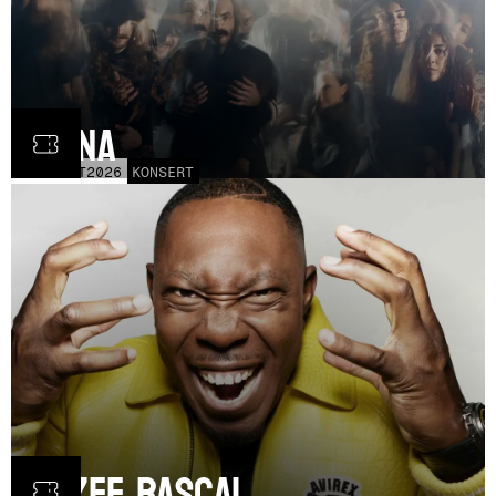
Fauna
FRE
30
OCT
2026
KONSERT
Dizzee Rascal