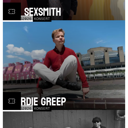
Ron Sexsmith
MÅN
31
AUG
2026
KONSERT
Geordie Greep
TOR
20
AUG
2026
KONSERT