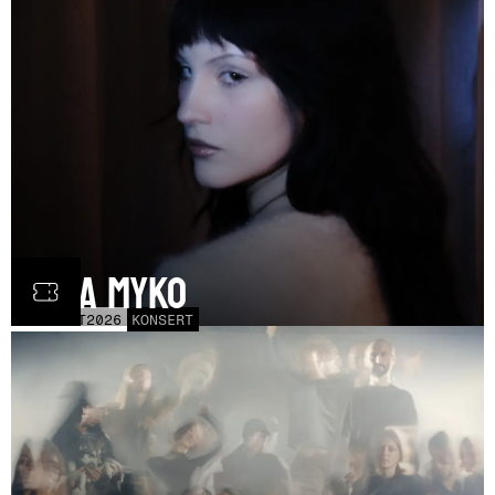
Olga Myko
LÖR
31
OCT
2026
KONSERT