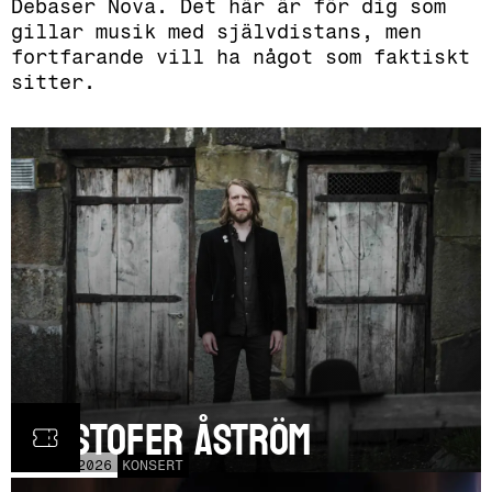
Debaser Nova. Det här är för dig som
gillar musik med självdistans, men
fortfarande vill ha något som faktiskt
sitter.
Kristofer Åström
TOR
5
NOV
2026
KONSERT