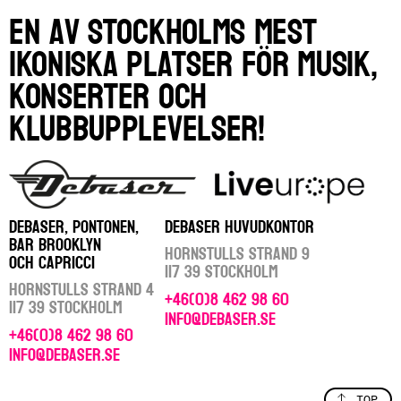
En av Stockholms mest
ikoniska platser för musik,
konserter och
klubbupplevelser!
DEBASER, PONTONEN,
DEBASER HUVUDKONTOR
BAR BROOKLYN
Hornstulls Strand 9
OCH CAPRICCI
117 39 Stockholm
Hornstulls Strand 4
+46(0)8 462 98 60
117 39 Stockholm
info@debaser.se
+46(0)8 462 98 60
info@debaser.se
TOP