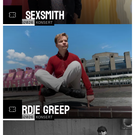
Ron Sexsmith
MÅN
31
AUG
2026
KONSERT
Geordie Greep
TOR
20
AUG
2026
KONSERT