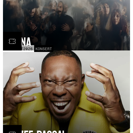
Fauna
FRE
30
OCT
2026
KONSERT