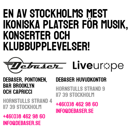
En av Stockholms mest
ikoniska platser för musik,
konserter och
klubbupplevelser!
DEBASER, PONTONEN,
DEBASER HUVUDKONTOR
BAR BROOKLYN
Hornstulls Strand 9
OCH CAPRICCI
117 39 Stockholm
Hornstulls Strand 4
+46(0)8 462 98 60
117 39 Stockholm
info@debaser.se
+46(0)8 462 98 60
info@debaser.se