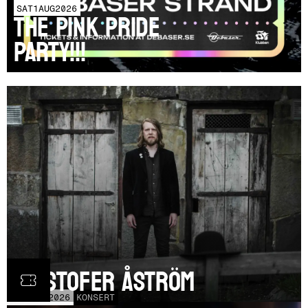
SAT
1
AUG
2026
THE PINK PRIDE
PARTY!!!
Kristofer Åström
TOR
5
NOV
2026
KONSERT