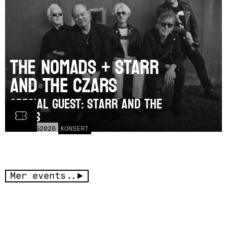
The Nomads + Starr
and the Czars
SPECIAL GUEST: Starr and the
Czars
LÖR
15
AUG
2026
KONSERT
Mer events..