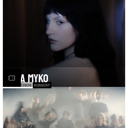
Olga Myko
LÖR
31
OCT
2026
KONSERT