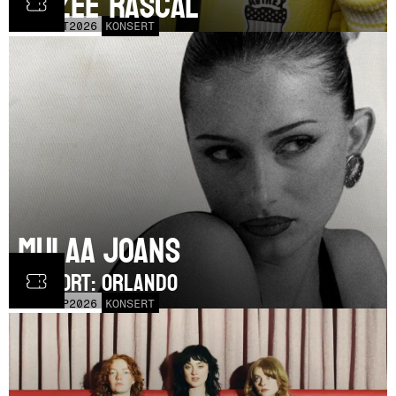
Dizzee Rascal
LÖR
17
OCT
2026
KONSERT
Mulaa Joans
SUPPORT: Orlando
MÅN
21
SEP
2026
KONSERT