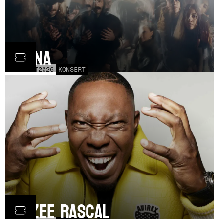
Fauna
FRE
30
OCT
2026
KONSERT
Dizzee Rascal