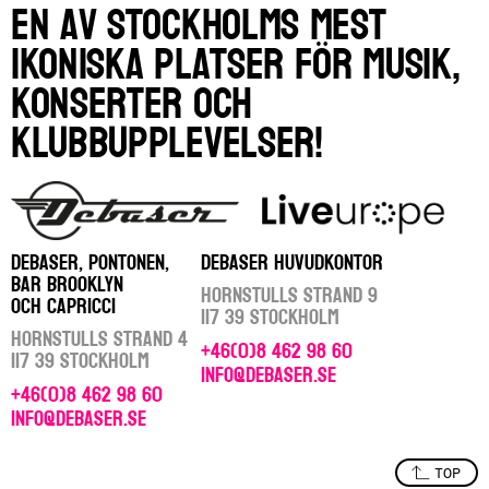
En av Stockholms mest
ikoniska platser för musik,
konserter och
klubbupplevelser!
DEBASER, PONTONEN,
DEBASER HUVUDKONTOR
BAR BROOKLYN
Hornstulls Strand 9
OCH CAPRICCI
117 39 Stockholm
Hornstulls Strand 4
+46(0)8 462 98 60
117 39 Stockholm
info@debaser.se
+46(0)8 462 98 60
info@debaser.se
TOP