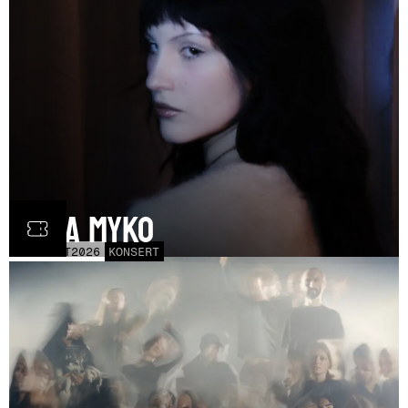
Olga Myko
LÖR
31
OCT
2026
KONSERT