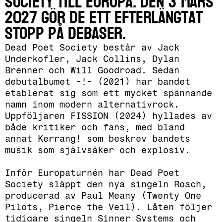
Society till Europa. Den 3 mars
2027 gör de ett efterlängtat
stopp på Debaser.
Dead Poet Society består av Jack
Underkofler, Jack Collins, Dylan
Brenner och Will Goodroad. Sedan
debutalbumet -!- (2021) har bandet
etablerat sig som ett mycket spännande
namn inom modern alternativrock.
Uppföljaren FISSION (2024) hyllades av
både kritiker och fans, med bland
annat Kerrang! som beskrev bandets
musik som självsäker och explosiv.
Inför Europaturnén har Dead Poet
Society släppt den nya singeln Roach,
producerad av Paul Meany (Twenty One
Pilots, Pierce the Veil). Låten följer
tidigare singeln Sinner Systems och