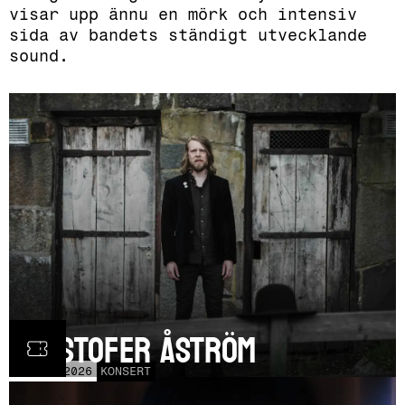
visar upp ännu en mörk och intensiv
sida av bandets ständigt utvecklande
sound.
Kristofer Åström
TOR
5
NOV
2026
KONSERT