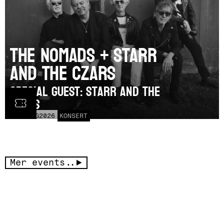
The Nomads + Starr
and the Czars
SPECIAL GUEST: Starr and the
Czars
LÖR
15
AUG
2026
KONSERT
Mer events..