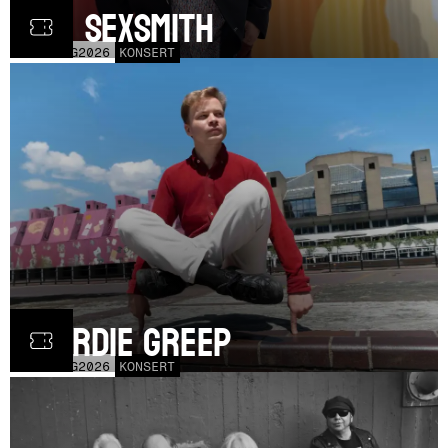
Ron Sexsmith
MÅN
31
AUG
2026
KONSERT
Geordie Greep
TOR
20
AUG
2026
KONSERT