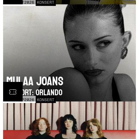
LÖR
17
OCT
2026
KONSERT
Mulaa Joans
SUPPORT: Orlando
MÅN
21
SEP
2026
KONSERT