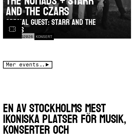
The Nomads + Starr
and the Czars
SPECIAL GUEST: Starr and the
Czars
LÖR
15
AUG
2026
KONSERT
Mer events..
En av Stockholms mest
ikoniska platser för musik,
konserter och