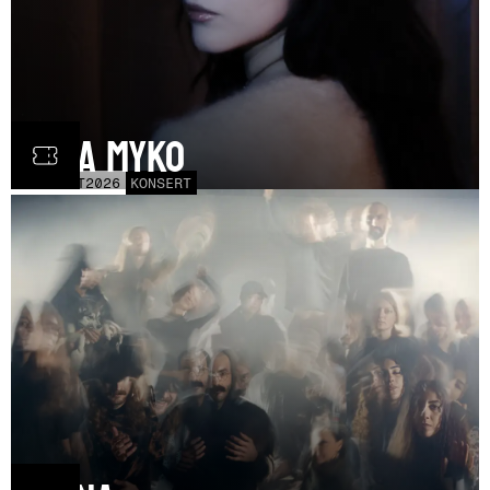
Olga Myko
LÖR
31
OCT
2026
KONSERT