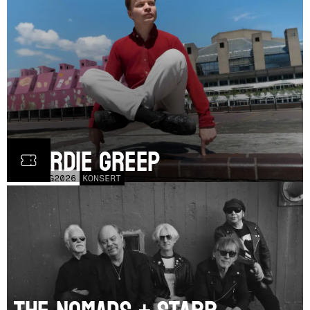
Geordie Greep
TOR
20
AUG
2026
KONSERT