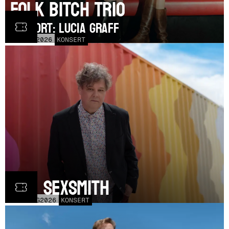
Folk Bitch Trio
SUPPORT: Lucia Graff
TOR
3
SEP
2026
KONSERT
Ron Sexsmith
MÅN
31
AUG
2026
KONSERT