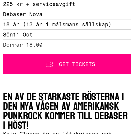
225 kr + serviceavgift 
Debaser Nova
18 år (13 år i målsmans sällskap)
Sön
11 Oct
Dörrar 18.00
GET TICKETS
En av de starkaste rösterna i
den nya vågen av amerikansk
punkrock kommer till Debaser
i höst!
Kate Clover är en låtskrivare och