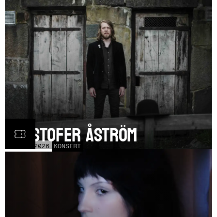
Kristofer Åström
TOR
5
NOV
2026
KONSERT