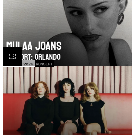
Mulaa Joans
SUPPORT: Orlando
MÅN
21
SEP
2026
KONSERT