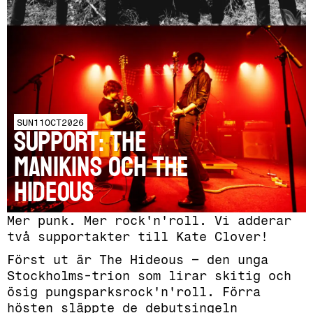
SUN
11
OCT
2026
SUPPORT: The
Manikins och The
Hideous
Mer punk. Mer rock'n'roll. Vi adderar
två supportakter till Kate Clover!
Först ut är The Hideous – den unga
Stockholms-trion som lirar skitig och
ösig pungsparksrock'n'roll. Förra
hösten släppte de debutsingeln