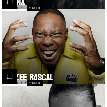
Fauna
FRE
30
OCT
2026
KONSERT
Dizzee Rascal
LÖR
17
OCT
2026
KONSERT