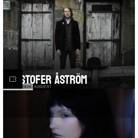
Kristofer Åström
TOR
5
NOV
2026
KONSERT