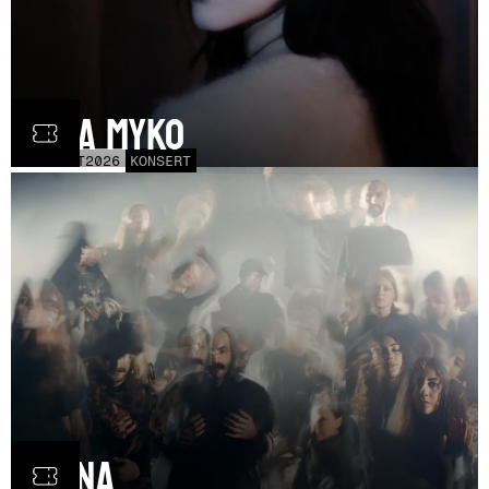
Olga Myko
LÖR
31
OCT
2026
KONSERT
Fauna