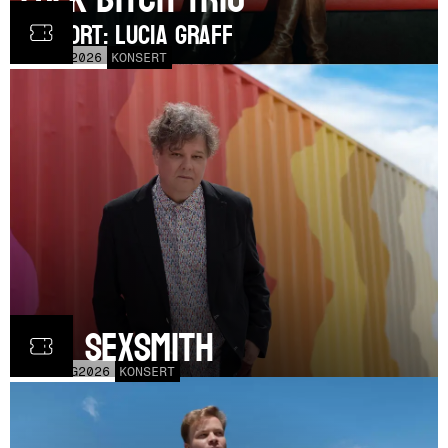
SUPPORT: Lucia Graff
TOR
3
SEP
2026
KONSERT
Ron Sexsmith
MÅN
31
AUG
2026
KONSERT