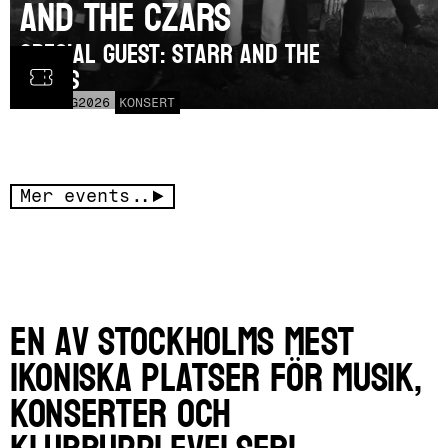
and the Czars
SPECIAL GUEST: Starr and the
Czars
LÖR
15
AUG
2026
KONSERT
Mer events..
En av Stockholms mest
ikoniska platser för musik,
konserter och