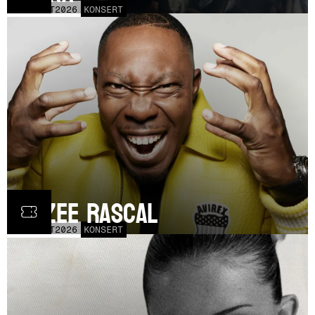
FRE
30
OCT
2026
KONSERT
Dizzee Rascal
LÖR
17
OCT
2026
KONSERT