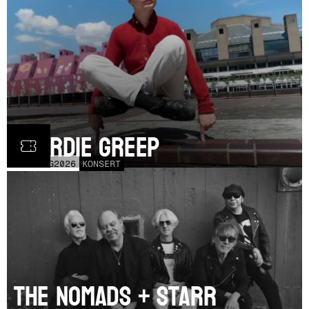
Geordie Greep
TOR
20
AUG
2026
KONSERT
The Nomads + Starr