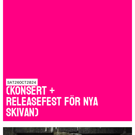
SAT
26
OCT
2024
(konsert +
releasefest för nya
skivan)