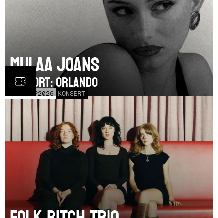
Mulaa Joans
SUPPORT: Orlando
MÅN
21
SEP
2026
KONSERT
Folk Bitch Trio