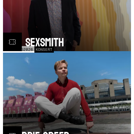
Ron Sexsmith
MÅN
31
AUG
2026
KONSERT