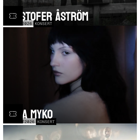
Kristofer Åström
TOR
5
NOV
2026
KONSERT
Olga Myko
LÖR
31
OCT
2026
KONSERT