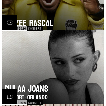
Dizzee Rascal
LÖR
17
OCT
2026
KONSERT
Mulaa Joans
SUPPORT: Orlando
MÅN
21
SEP
2026
KONSERT