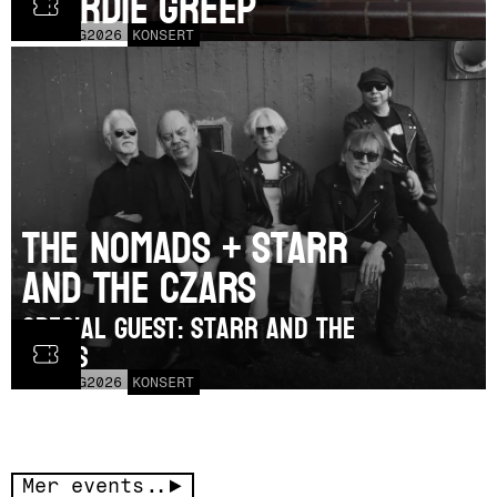
Geordie Greep
TOR
20
AUG
2026
KONSERT
The Nomads + Starr
and the Czars
SPECIAL GUEST: Starr and the
Czars
LÖR
15
AUG
2026
KONSERT
Mer events..