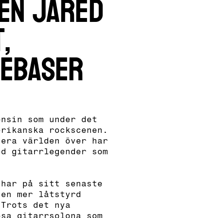
ren Jared
,
Debaser
onsin som under det
erikanska rockscenen.
nera världen över har
ed gitarrlegender som
 har på sitt senaste
 en mer låtstyrd
 Trots det nya
osa gitarrsolona som