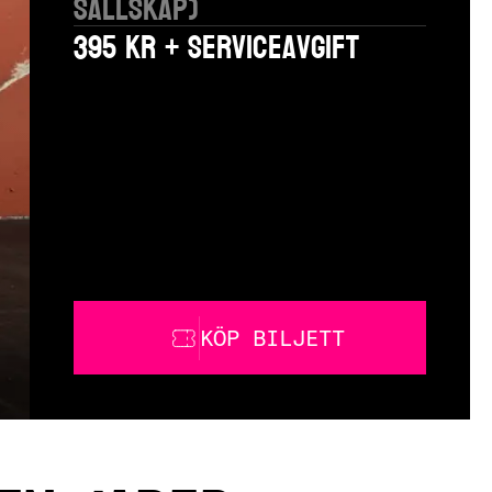
sällskap)
395 kr + serviceavgift
KÖP BILJETT