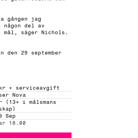
ta gången jag
å någon del av
a mål, säger Nichols.
an den 29 september
kr + serviceavgift 
ser Nova
r (13+ i målsmans 
skap) 
9 Sep
ar 18.00