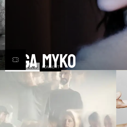
Olga Myko
LÖR
31
OCT
2026
KONSERT