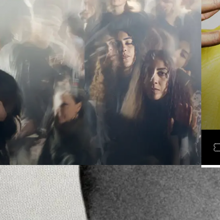
D
LÖR