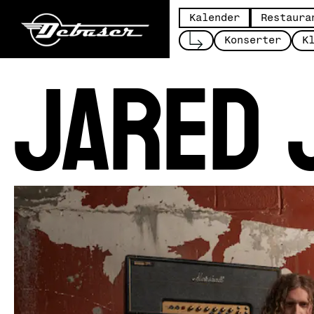
Kalender
Restaura
Jared 
Konserter
K