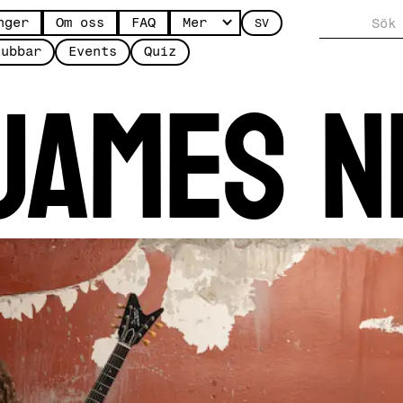
nger
Om oss
FAQ
Mer
SV
James N
lubbar
Events
Quiz