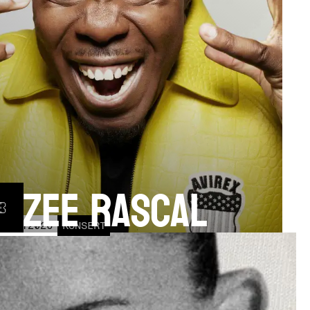
izzee Rascal
17
OCT
2026
KONSERT