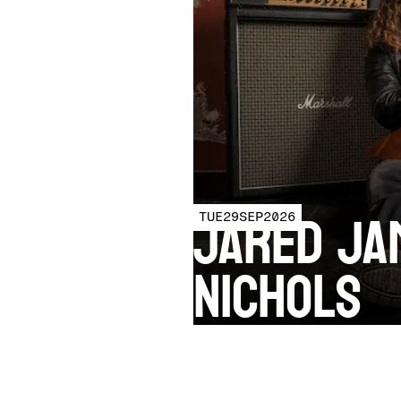
Jared Ja
TUE
29
SEP
2026
Nichols