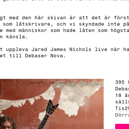
gt med den här skivan är att det är förs
 som låtskrivare, och vi skyndade inte p
e med människor som hade låten som högst
n känsla.
t uppleva Jared James Nichols live när h
met till Debaser Nova.
395 
Deba
18 å
säll
Tis
2
Dörr