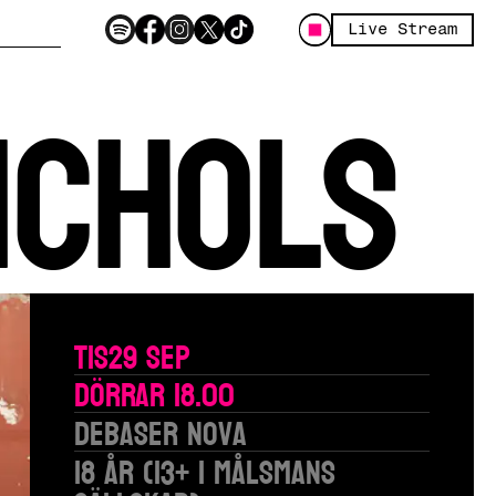
Live Stream
ichols
Tis
29 Sep
Dörrar 18.00
Debaser Nova
18 år (13+ i målsmans