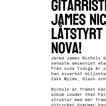
Gitarris
James Ni
låtstyrt
Nova!
Jared James Nichols ä
senaste decenniet eta
Från sina tidiga år s
han avverkat miljonta
Zakk Wylde, Slash oc
Nichols är främst kän
album Louder than Fat
struktur med mer fram
uttrycket överger han