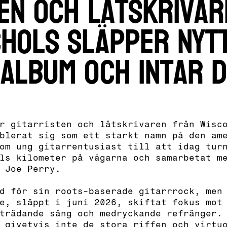
ten och låtskriva
chols släpper nytt
 album och intar 
r gitarristen och låtskrivaren från Wisc
blerat sig som ett starkt namn på den am
om ung gitarrentusiast till att idag tur
ls kilometer på vägarna och samarbetat m
h Joe Perry.
d för sin roots-baserade gitarrrock, men
e, släppt i juni 2026, skiftat fokus mot
trädande sång och medryckande refränger.
 givetvis inte de stora riffen och virtu