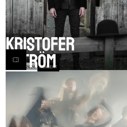
Kristofer
Åström
TOR
5
NOV
2026
KONSERT