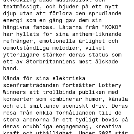
textmässigt, och bjuder på ett nytt
djup utan att förlora den sprudlande
energi som en gång gav dem sin
hängivna fanbas. Låtarna från "KOKO"
har hyllats för sina anthem-liknande
refränger, emotionella ärlighet och
oemotståndliga melodier, vilket
ytterligare stärker deras status som
ett av Storbritanniens mest älskade
band.
Kända för sina elektriska
scenframträdanden fortsätter Lottery
Winners att trollbinda publiken med
konserter som kombinerar humor, känsla
och ett smittande sceniskt driv. Deras
resa från enkla förhållanden till de
stora arenorna är ett tydligt bevis på
deras orubbliga engagemang, kreativa
kraft och uthållighet. Under 2025 står