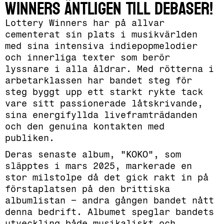
Winners äntligen till Debaser!
Lottery Winners har på allvar
cementerat sin plats i musikvärlden
med sina intensiva indiepopmelodier
och innerliga texter som berör
lyssnare i alla åldrar. Med rötterna i
arbetarklassen har bandet steg för
steg byggt upp ett starkt rykte tack
vare sitt passionerade låtskrivande,
sina energifyllda liveframträdanden
och den genuina kontakten med
publiken.
Deras senaste album, "KOKO", som
släpptes i mars 2025, markerade en
stor milstolpe då det gick rakt in på
förstaplatsen på den brittiska
albumlistan – andra gången bandet nått
denna bedrift. Albumet speglar bandets
utveckling både musikaliskt och