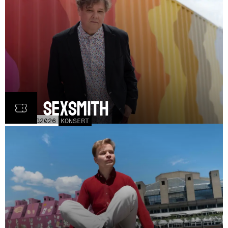
Ron Sexsmith
MÅN
31
AUG
2026
KONSERT