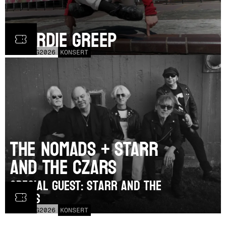
Geordie Greep
TOR
20
AUG
2026
KONSERT
The Nomads + Starr
and the Czars
SPECIAL GUEST: Starr and the
Czars
LÖR
15
AUG
2026
KONSERT