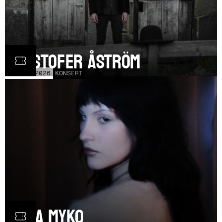
Kristofer Åström
TOR
5
NOV
2026
KONSERT
Olga Myko