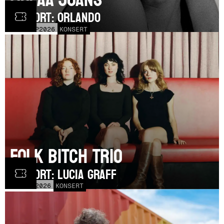
SUPPORT: Orlando
MÅN
21
SEP
2026
KONSERT
Folk Bitch Trio
SUPPORT: Lucia Graff
TOR
3
SEP
2026
KONSERT