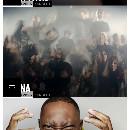
LÖR
31
OCT
2026
KONSERT
Fauna
FRE
30
OCT
2026
KONSERT