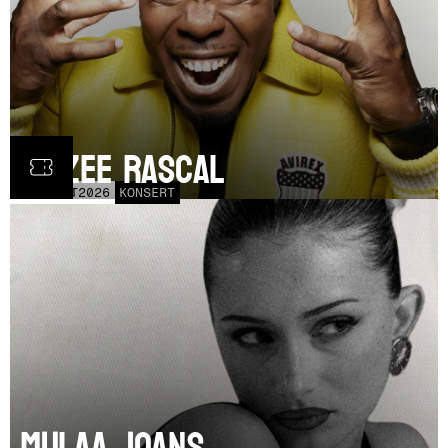
Dizzee Rascal
LÖR
17
OCT
2026
KONSERT
Mulaa Joans