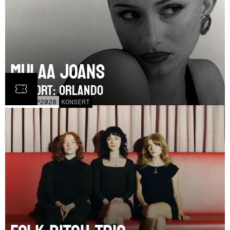
Mulaa Joans
SUPPORT: Orlando
MON
21
SEP
2026
KONSERT