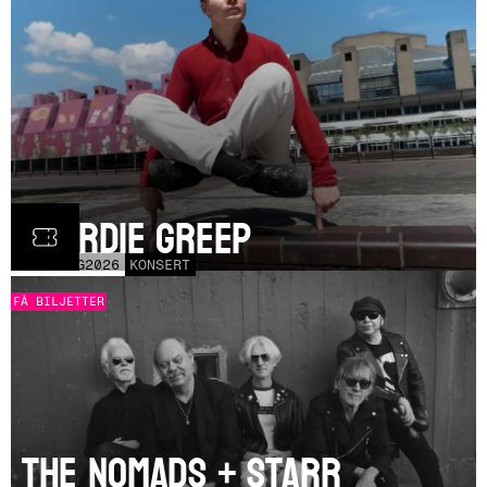
Geordie Greep
THU
20
AUG
2026
KONSERT
FÅ BILJETTER
The Nomads + Starr