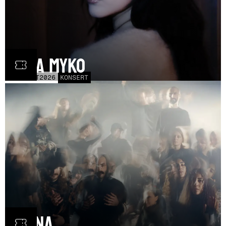
Olga Myko
SAT
31
OCT
2026
KONSERT
Fauna