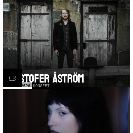
Kristofer Åström
THU
5
NOV
2026
KONSERT