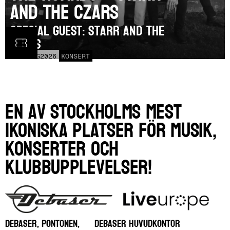
and the Czars
SPECIAL GUEST: Starr and the
Czars
SAT
15
AUG
2026
KONSERT
En av Stockholms mest
ikoniska platser för musik,
konserter och
klubbupplevelser!
DEBASER, PONTONEN,
DEBASER HUVUDKONTOR