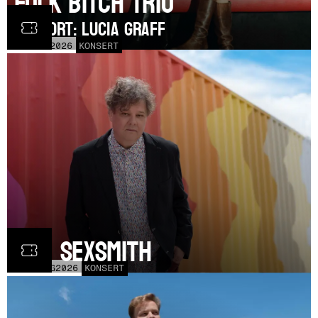
Folk Bitch Trio
SUPPORT: Lucia Graff
THU
3
SEP
2026
KONSERT
Ron Sexsmith
MON
31
AUG
2026
KONSERT