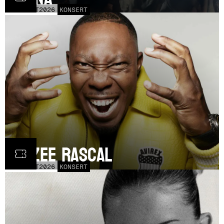
FRI
30
OCT
2026
KONSERT
Dizzee Rascal
SAT
17
OCT
2026
KONSERT