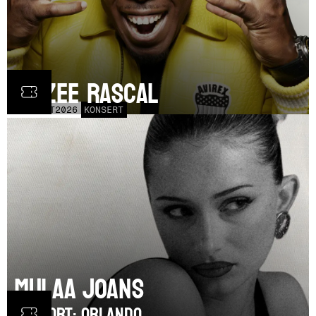
Dizzee Rascal
LÖR
17
OCT
2026
KONSERT
Mulaa Joans
SUPPORT: Orlando