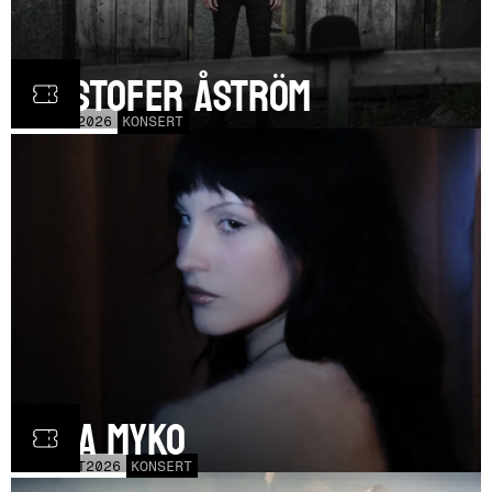
Kristofer Åström
TOR
5
NOV
2026
KONSERT
Olga Myko
LÖR
31
OCT
2026
KONSERT