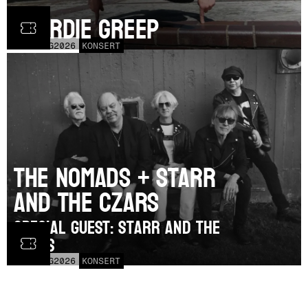
Geordie Greep
TOR
20
AUG
2026
KONSERT
The Nomads + Starr
and the Czars
SPECIAL GUEST: Starr and the
Czars
LÖR
15
AUG
2026
KONSERT