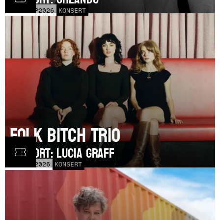
MÅN
21
SEP
2026
KONSERT
Folk Bitch Trio
SUPPORT: Lucia Graff
TOR
3
SEP
2026
KONSERT