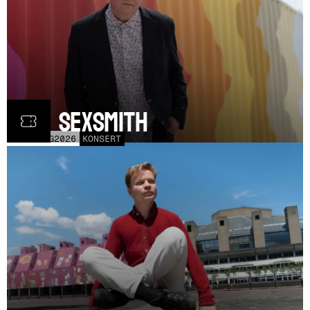
Ron Sexsmith
MÅN
31
AUG
2026
KONSERT