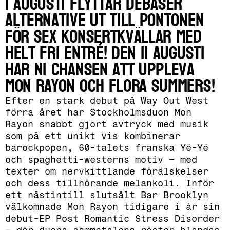
I augusti flyttar Debaser
Alternative ut till Pontonen
för sex konsertkvällar med
helt fri entré! Den 11 augusti
har ni chansen att uppleva
Mon Rayon och Flora Summers!
Efter en stark debut på Way Out West
förra året har Stockholmsduon Mon
Rayon snabbt gjort avtryck med musik
som på ett unikt vis kombinerar
barockpopen, 60-talets franska Yé-Yé
och spaghetti-westerns motiv – med
texter om nervkittlande förälskelser
och dess tillhörande melankoli. Inför
ett nästintill slutsålt Bar Brooklyn
välkomnade Mon Rayon tidigare i år sin
debut-EP Post Romantic Stress Disorder