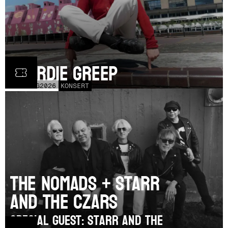
Geordie Greep
TOR
20
AUG
2026
KONSERT
The Nomads + Starr
and the Czars
SPECIAL GUEST: Starr and the