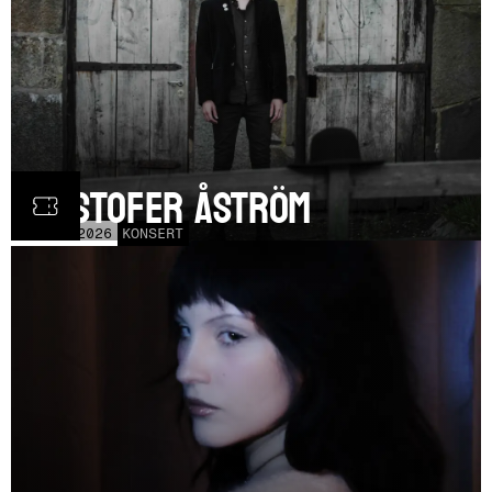
Kristofer Åström
TOR
5
NOV
2026
KONSERT