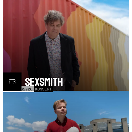
Ron Sexsmith
MÅN
31
AUG
2026
KONSERT