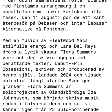
– där duons sammetslena röster blandas
med finstämda arrangemang i en
berättelse som täcker kärlekens alla
faser. Den 11 augusti gör de ett kärt
återbesök på Debaser och intar Debaser
Alternative på Pontonen.
Med en fusion av Fleetwood Macs
stilfulla energi och Lana Del Reys
drömska lyrik skapar Flora Summers
varm och drömsk vintagepop med
berättande texter. Debut-EP:n
Obsessions, skriven och producerad av
henne själv, landade 2024 och visade
potential långt utanför Sveriges
gränser! Flora Summers är
soloprojektet av Ölandsbördiga Ida
Johansson, som började skriva musik
redan i tolvårsåldern och som vi
känner igen från P3 Guld-nominerade