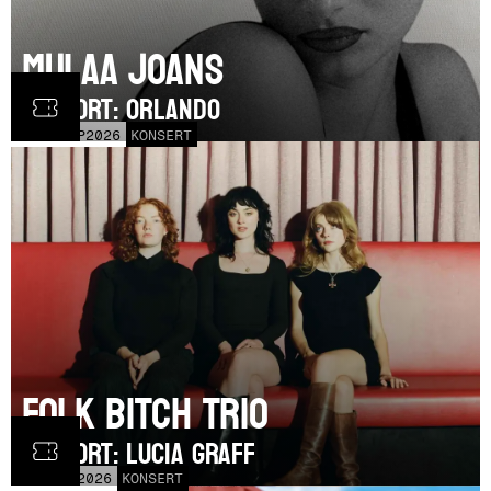
Mulaa Joans
SUPPORT: Orlando
MÅN
21
SEP
2026
KONSERT
Folk Bitch Trio
SUPPORT: Lucia Graff
TOR
3
SEP
2026
KONSERT