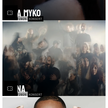
Olga Myko
LÖR
31
OCT
2026
KONSERT
Fauna
FRE
30
OCT
2026
KONSERT