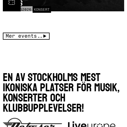
Czars
LÖR
15
AUG
2026
KONSERT
Mer events..
En av Stockholms mest
ikoniska platser för musik,
konserter och
klubbupplevelser!