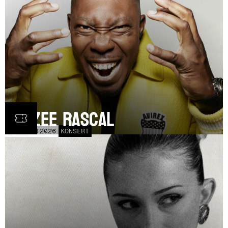
Dizzee Rascal
LÖR
17
OCT
2026
KONSERT