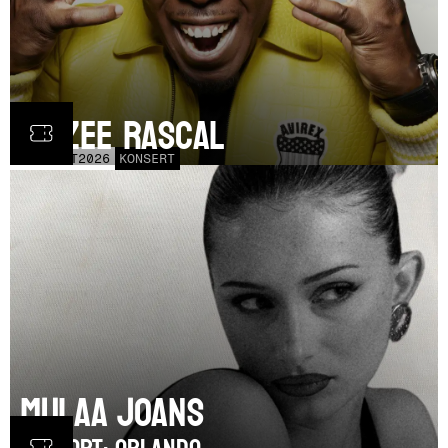
Dizzee Rascal
LÖR
17
OCT
2026
KONSERT
Mulaa Joans