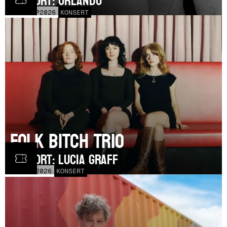
SUPPORT: Orlando
MÅN
21
SEP
2026
KONSERT
Folk Bitch Trio
SUPPORT: Lucia Graff
TOR
3
SEP
2026
KONSERT