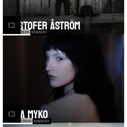
Kristofer Åström
TOR
5
NOV
2026
KONSERT
Olga Myko
LÖR
31
OCT
2026
KONSERT