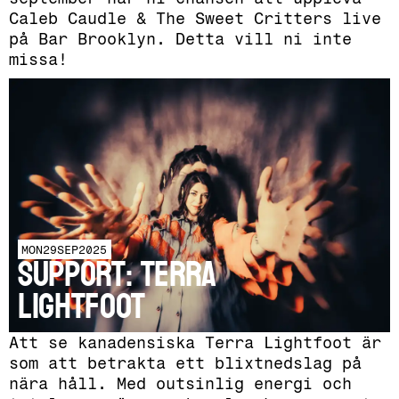
Caleb Caudle & The Sweet Critters live
på Bar Brooklyn. Detta vill ni inte
missa!
MON
29
SEP
2025
SUPPORT: Terra
Lightfoot
Att se kanadensiska Terra Lightfoot är
som att betrakta ett blixtnedslag på
nära håll. Med outsinlig energi och