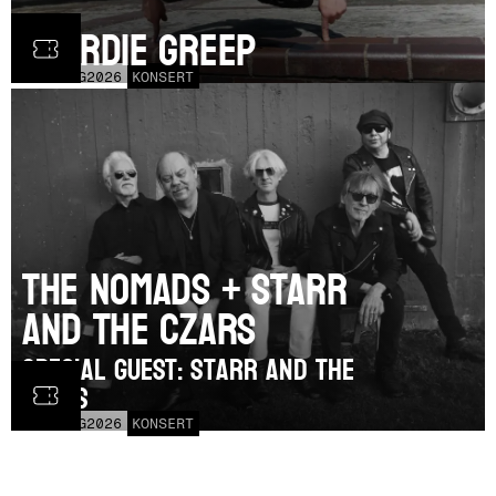
Geordie Greep
TOR
20
AUG
2026
KONSERT
The Nomads + Starr
and the Czars
SPECIAL GUEST: Starr and the
Czars
LÖR
15
AUG
2026
KONSERT