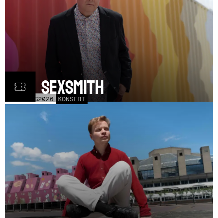
Ron Sexsmith
MÅN
31
AUG
2026
KONSERT