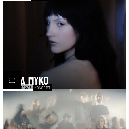
Olga Myko
LÖR
31
OCT
2026
KONSERT