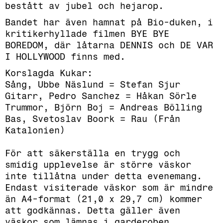
bestått av jubel och hejarop.
Bandet har även hamnat på Bio-duken, i
kritikerhyllade filmen BYE BYE
BOREDOM, där låtarna DENNIS och DE VAR
I HOLLYWOOD finns med.
Korslagda Kukar:
Sång, Ubbe Näslund = Stefan Sjur
Gitarr, Pedro Sanchez = Håkan Sörle
Trummor, Björn Boj = Andreas Bölling
Bas, Svetoslav Boork = Rau (Från
Katalonien)
För att säkerställa en trygg och
smidig upplevelse är större väskor
inte tillåtna under detta evenemang.
Endast visiterade väskor som är mindre
än A4-format (21,0 x 29,7 cm) kommer
att godkännas. Detta gäller även
väskor som lämnas i garderoben.