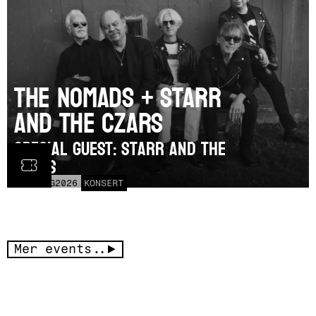
The Nomads + Starr
and the Czars
SPECIAL GUEST: Starr and the
Czars
LÖR
15
AUG
2026
KONSERT
Mer events..