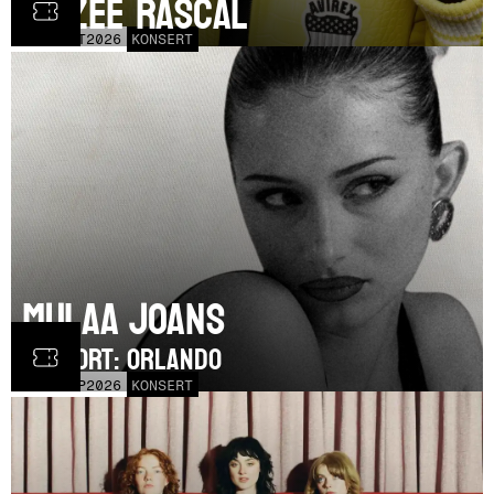
Dizzee Rascal
LÖR
17
OCT
2026
KONSERT
Mulaa Joans
SUPPORT: Orlando
MÅN
21
SEP
2026
KONSERT