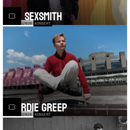
Ron Sexsmith
MÅN
31
AUG
2026
KONSERT
Geordie Greep
TOR
20
AUG
2026
KONSERT