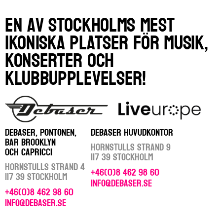
En av Stockholms mest
ikoniska platser för musik,
konserter och
klubbupplevelser!
DEBASER, PONTONEN,
DEBASER HUVUDKONTOR
BAR BROOKLYN
Hornstulls Strand 9
OCH CAPRICCI
117 39 Stockholm
Hornstulls Strand 4
+46(0)8 462 98 60
117 39 Stockholm
info@debaser.se
+46(0)8 462 98 60
info@debaser.se