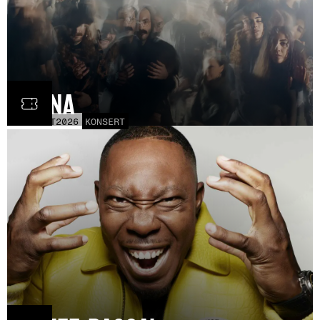
Fauna
FRE
30
OCT
2026
KONSERT