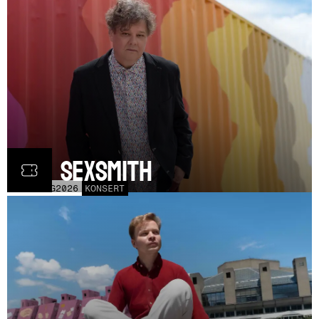
Ron Sexsmith
MÅN
31
AUG
2026
KONSERT