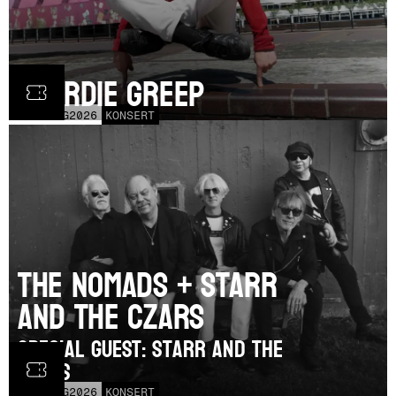
Geordie Greep
TOR
20
AUG
2026
KONSERT
The Nomads + Starr
and the Czars
SPECIAL GUEST: Starr and the
Czars
LÖR
15
AUG
2026
KONSERT