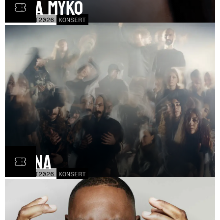
Olga Myko
LÖR
31
OCT
2026
KONSERT
Fauna
FRE
30
OCT
2026
KONSERT