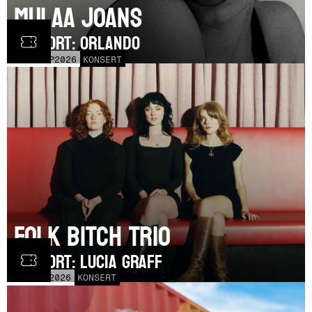
Mulaa Joans
SUPPORT: Orlando
MÅN
21
SEP
2026
KONSERT
Folk Bitch Trio
SUPPORT: Lucia Graff
TOR
3
SEP
2026
KONSERT