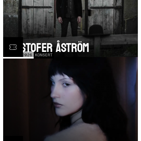
Kristofer Åström
TOR
5
NOV
2026
KONSERT