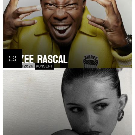
Dizzee Rascal
LÖR
17
OCT
2026
KONSERT